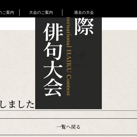
のご案内
大会のご案内
過去の大会
語部門
部門
お知らせ
－ Information －
しました。
一覧へ戻る