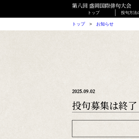
第八回 盛岡国際俳句大会
トップ
投句方法
日本
英語
トップ
>
お知らせ
2025.09.02
投句募集は終了