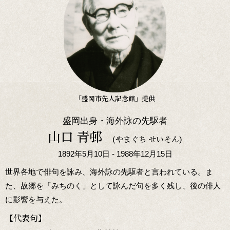
「盛岡市先人記念館」提供
盛岡出身・海外詠の先駆者
山口 青邨
(やまぐち せいそん)
1892年5月10日 - 1988年12月15日
世界各地で俳句を詠み、海外詠の先駆者と言われている。ま
た、故郷を「みちのく」として詠んだ句を多く残し、後の俳人
に影響を与えた。
【代表句】