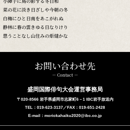
小障子に鳥の影する冬日和
菜の花に淡き日ざしや今朝の冬
白梅にひと日南をあこがれぬ
静林に春の雲きゆる日なりけり
思うことなし山住みの炬燵かな
お問い合わせ先
－ Contact －
盛岡国際俳句大会運営事務局
〒020-8566 岩手県盛岡市志家町6－1 IBC岩手放送内
TEL：
019-623-3137
／FAX：019-651-2428
E-mail：
moriokahaiku2020@ibc.co.jp