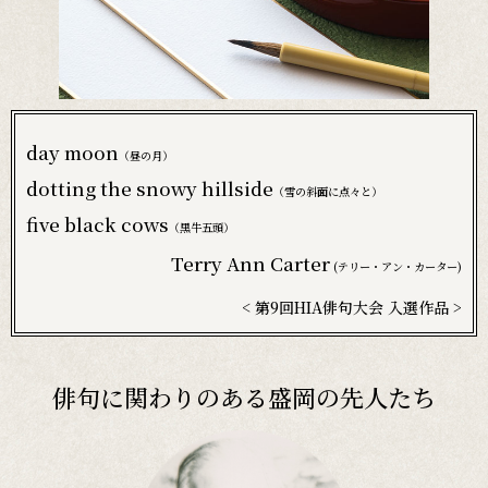
day moon
（昼の月）
dotting the snowy hillside
（雪の斜面に点々と）
five black cows
（黒牛五頭）
Terry Ann Carter
(テリー・アン・カーター)
< 第9回HIA俳句大会 入選作品 >
俳句に関わりのある盛岡の先人たち