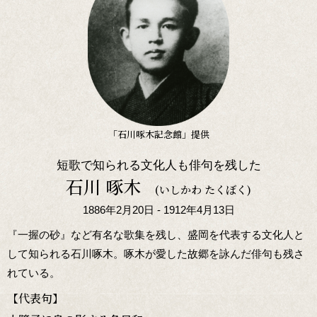
「石川啄木記念館」提供
短歌で知られる文化人も俳句を残した
石川 啄木
(いしかわ たくぼく)
1886年2月20日 - 1912年4月13日
『一握の砂』など有名な歌集を残し、盛岡を代表する文化人と
して知られる石川啄木。啄木が愛した故郷を詠んだ俳句も残さ
れている。
【代表句】