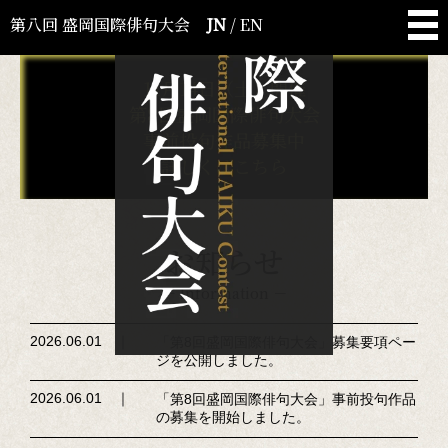
第八回 盛岡国際俳句大会
JN
/
EN
11月14日（土）開催
第8回盛岡国際俳句大会
事前投句作品募集中
詳しくはこちら
お知らせ
－ Information －
2026.06.01 ｜
「第8回盛岡国際俳句大会」募集要項ペー
ジを公開しました。
2026.06.01 ｜
「第8回盛岡国際俳句大会」事前投句作品
の募集を開始しました。