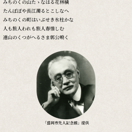
みちのくの山たゝなはる花林檎
たんぽぽや長江濁るとこしなへ
みちのくの町はいぶせき氷柱かな
人も旅人われも旅人春惜しむ
遠山のくつがへるさま郭公鳴く
「盛岡市先人記念館」提供