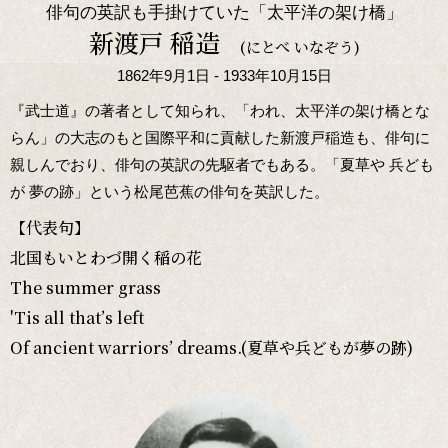
俳句の英訳も手掛けていた「太平洋の架け橋」
新渡戸 稲造
(にとべ いなぞう)
1862年9月1日 - 1933年10月15日
『武士道』の著者として知られ、「われ、太平洋の架け橋とな
らん」の大志のもと国際平和に貢献した新渡戸稲造も、俳句に
親しんでおり、俳句の英訳の先駆者でもある。「夏草や 兵ども
が 夢の跡」という松尾芭蕉の俳句を英訳した。
【代表句】
北国もいとわづ開く稲の花
The summer grass
'Tis all that’s left
Of ancient warriors’ dreams.(夏草や兵どもが夢の跡)